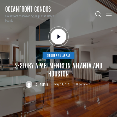
OCEANFRONT CONDOS
Oceanfront condos on St. Augustine Beach,
Florida
SUBURBAN AREAS
2-STORY APARTMENTS IN ATLANTA AND
HOUSTON
LS_ADMIN
May 14, 2020
0
Comments