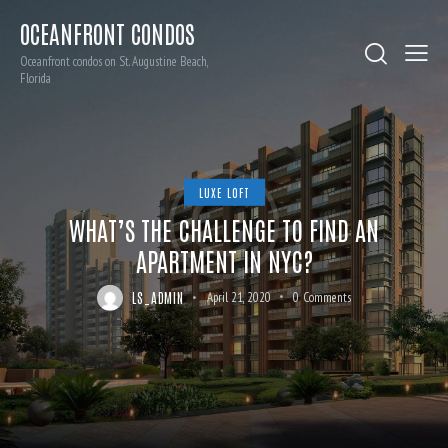
OCEANFRONT CONDOS
Oceanfront condos on St. Augustine Beach,
Florida
LUXE LOFT
WHAT’S THE CHALLENGE TO FIND AN
APARTMENT IN NYC?
LS_ADMIN
April 21, 2020
0
Comments