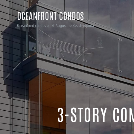
OCEANFRONT CONDOS
Oceanfront condos on St. Augustine Beach, Florida
3-STORY CO