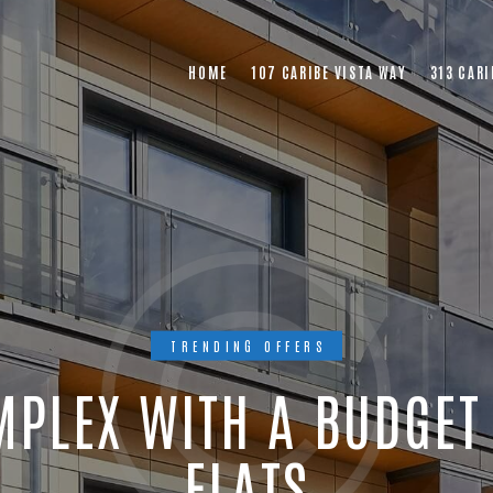
HOME
107 CARIBE VISTA WAY
313 CARI
TRENDING OFFERS
MPLEX WITH A BUDGET
FLATS