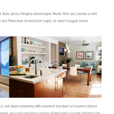
Nunc porta fringilla ullamcorper. Morbi felis orci, lacinia a velit
isl. Maecenas id molestie turpis, sit amet feugiat lorem.
elit, sed diam nonummy nibh euismod tincidunt ut laoreet dolore
iam, quis nostrud exerci tation ullamcorper suscipit lobortis nisl