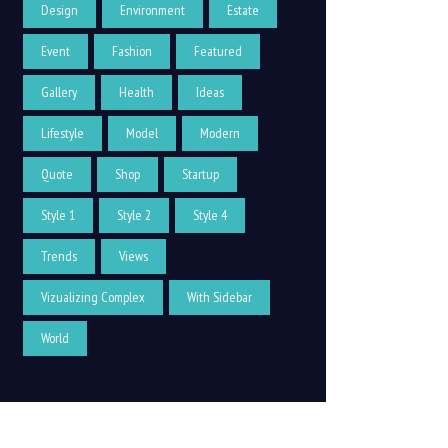
Design
Environment
Estate
Event
Fashion
Featured
Gallery
Health
Ideas
Lifestyle
Model
Modern
Quote
Shop
Startup
Style 1
Style 2
Style 4
Trends
Views
Vizualizing Complex
With Sidebar
World