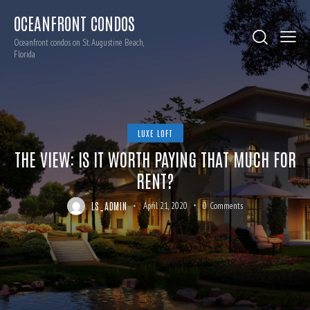
OCEANFRONT CONDOS
Oceanfront condos on St. Augustine Beach,
Florida
LUXE LOFT
THE VIEW: IS IT WORTH PAYING THAT MUCH FOR
RENT?
LS_ADMIN
April 21, 2020
0
Comments